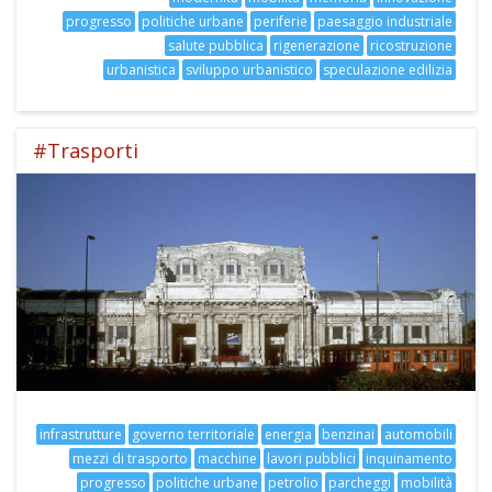
progresso
politiche urbane
periferie
paesaggio industriale
salute pubblica
rigenerazione
ricostruzione
urbanistica
sviluppo urbanistico
speculazione edilizia
#Trasporti
infrastrutture
governo territoriale
energia
benzinai
automobili
mezzi di trasporto
macchine
lavori pubblici
inquinamento
progresso
politiche urbane
petrolio
parcheggi
mobilità