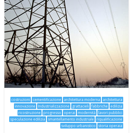
costruzioni
cementificazione
architettura moderna
architettura
innovazione
Industrializzazione
grattacieli
fabbriche
edilizia
ricostruzione
progresso
operai
modernità
lavori pubblici
speculazione edilizia
smantellamento industriale
riqualificazione
sviluppo urbanistico
storia operaia