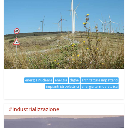
energia nucleare
energia
dighe
architetture impattanti
impianti idroelettrici
energia termoelettrica
#Industrializzazione