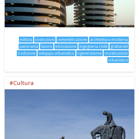
edilizia
costruzioni
cementificazione
architettura moderna
panorama
lavoro
innovazione
ingegneria civile
grattacieli
tradizione
sviluppo urbanistico
rigenerazione
ricostruzione
urbanistica
#Cultura