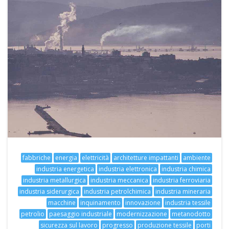
fabbriche
energia
elettricità
architetture impattanti
ambiente
industria energetica
industria elettronica
industria chimica
industria metallurgica
industria meccanica
industria ferroviaria
industria siderurgica
industria petrolchimica
industria mineraria
macchine
inquinamento
innovazione
industria tessile
petrolio
paesaggio industriale
modernizzazione
metanodotto
sicurezza sul lavoro
progresso
produzione tessile
porti