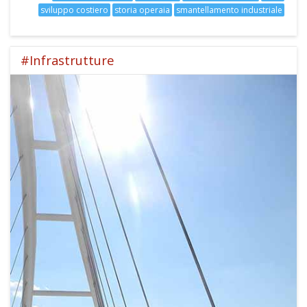
sviluppo costiero
storia operaia
smantellamento industriale
#Infrastrutture