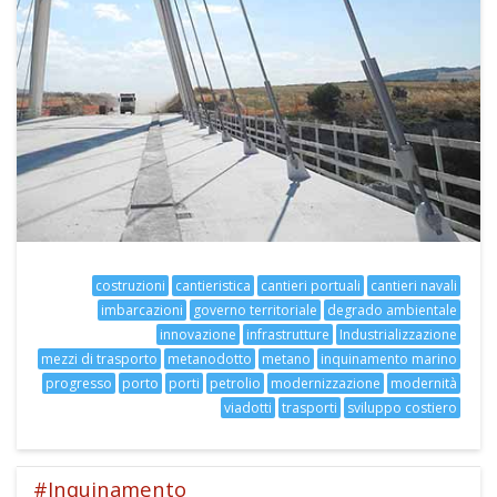
costruzioni
cantieristica
cantieri portuali
cantieri navali
imbarcazioni
governo territoriale
degrado ambientale
innovazione
infrastrutture
Industrializzazione
mezzi di trasporto
metanodotto
metano
inquinamento marino
progresso
porto
porti
petrolio
modernizzazione
modernità
viadotti
trasporti
sviluppo costiero
#Inquinamento