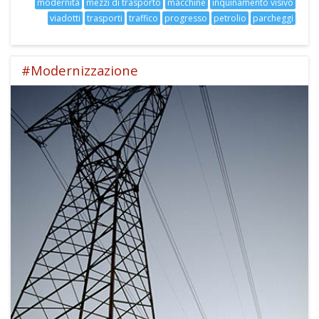
modernità
mezzi di trasporto
macchine
inquinamento visivo
viadotti
trasporti
traffico
progresso
petrolio
parcheggi
#Modernizzazione