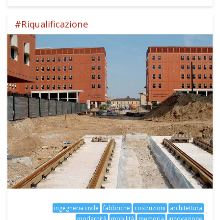
#Riqualificazione
ingegneria civile
fabbriche
costruzioni
architettura
modernità
mobilità
memoria
innovazione