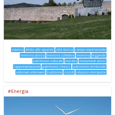
estetica
diritto allo sguardo
città storica
campo esperienziale
memoria storica
memoria collettiva
memoria
leggende
patrimonio culturale
murales
monumenti storici
rappresentazione
patrimonio Unesco
patrimonio territoriale
unknown unknowns
tradizione
ricordi
relazioni interspecie
#Energia