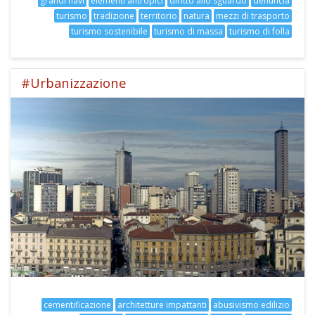
grandi navi
elementi antropici
diritto allo sguardo
denuncia
turismo
tradizione
territorio
natura
mezzi di trasporto
turismo sostenibile
turismo di massa
turismo di folla
#Urbanizzazione
cementificazione
architetture impattanti
abusivismo edilizio