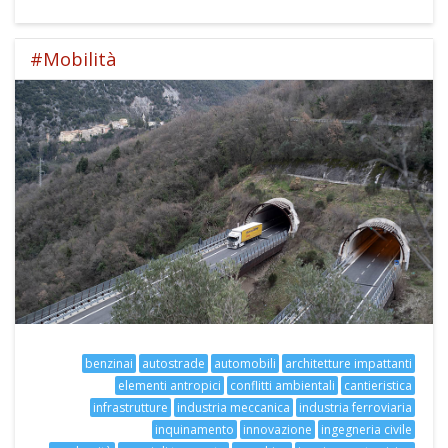
#Mobilità
benzinai
autostrade
automobili
architetture impattanti
elementi antropici
conflitti ambientali
cantieristica
infrastrutture
industria meccanica
industria ferroviaria
inquinamento
innovazione
ingegneria civile