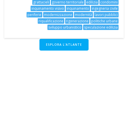
grattacieli
governo territoriale
edilizia
condomini
inquinamento visivo
inquinamento
ingegneria civile
periferie
modernizzazione
modernità
lavori pubblici
riqualificazione
rigenerazione
politiche urbane
sviluppo urbanistico
speculazione edilizia
ESPLORA L’ATLANTE