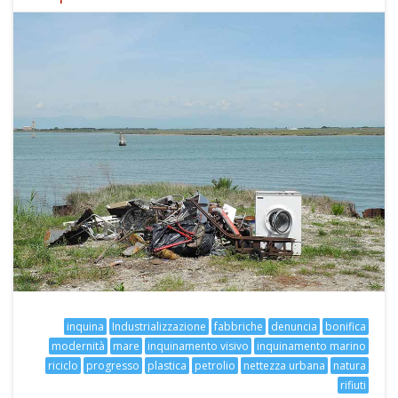
inquina
Industrializzazione
fabbriche
denuncia
bonifica
modernità
mare
inquinamento visivo
inquinamento marino
riciclo
progresso
plastica
petrolio
nettezza urbana
natura
rifiuti