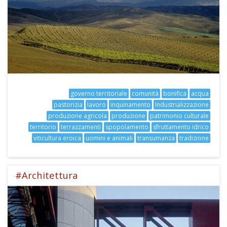
Accetto che i miei dati personali vengano registrati da questa
applicazione secondo la vostra normativa sulla privacy
governo territoriale
comunità
bonifica
acqua
pastorizia
lavoro
inquinamento
Industrializzazione
produzione agricola
produzione
patrimonio culturale
territorio
terrazzamenti
spopolamento
sfruttamento idrico
viticultura eroica
uomini e animali
transumanza
tradizione
#Architettura