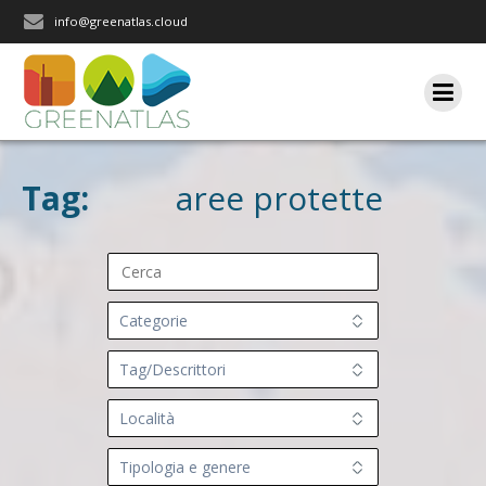
Salta
info@greenatlas.cloud
al
contenuto
Tag:
aree protette