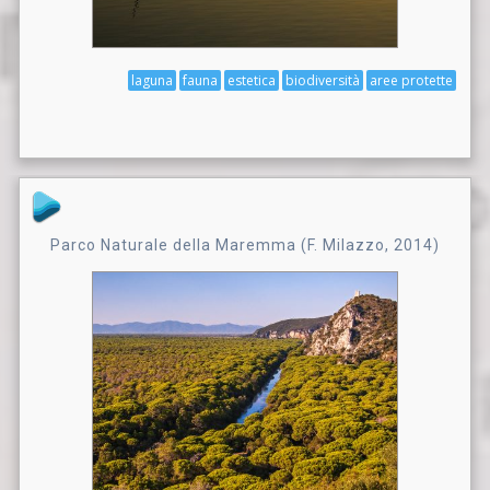
laguna
fauna
estetica
biodiversità
aree protette
Parco Naturale della Maremma (F. Milazzo, 2014)