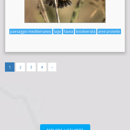
paesaggio mediterraneo
lago
fauna
biodiversità
aree protette
1
2
3
4
›