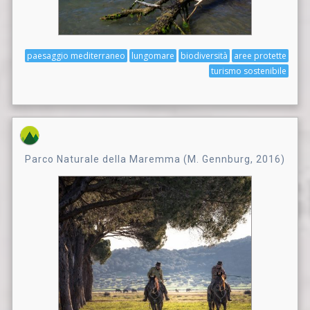
paesaggio mediterraneo
lungomare
biodiversità
aree protette
turismo sostenibile
Parco Naturale della Maremma (M. Gennburg, 2016)