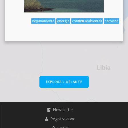
inquinamento
energia
conflitti ambientali
carbone
ESPLORA L'ATLANTE
Newsletter
Registrazione
Log in