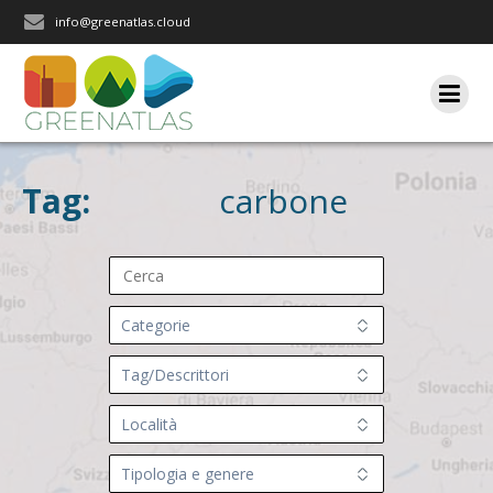
Salta
info@greenatlas.cloud
al
contenuto
Tag:
carbone