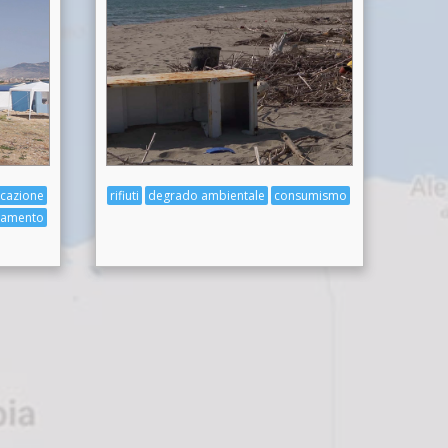
icazione
rifiuti
degrado ambientale
consumismo
namento