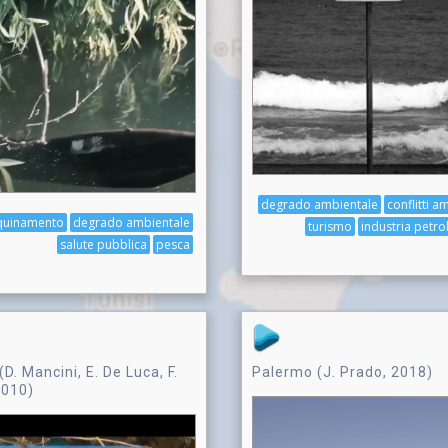
degrado ambientale
conflitti a
quinamento
degrado ambientale
turismo
industria petro
salute pubblica
pesca
(D. Mancini, E. De Luca, F.
Palermo (J. Prado, 2018)
2010)