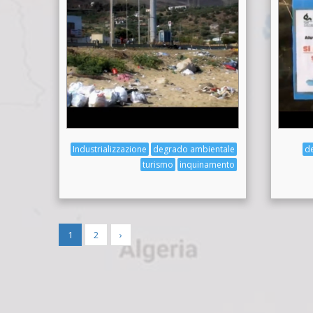
Industrializzazione
degrado ambientale
d
turismo
inquinamento
1
2
›