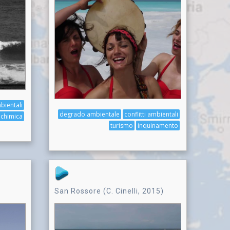
mbientali
degrado ambientale
conflitti ambientali
lchimica
turismo
inquinamento
San Rossore (C. Cinelli, 2015)