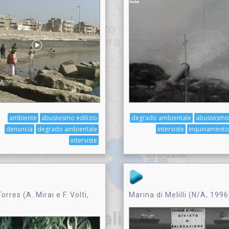
ambiente
abusivismo edilizio
degrado ambientale
abusivismo 
denuncia
degrado ambientale
interviste
inquinamento
interviste
orres (A. Mirai e F. Volti,
Marina di Melilli (N/A, 1996