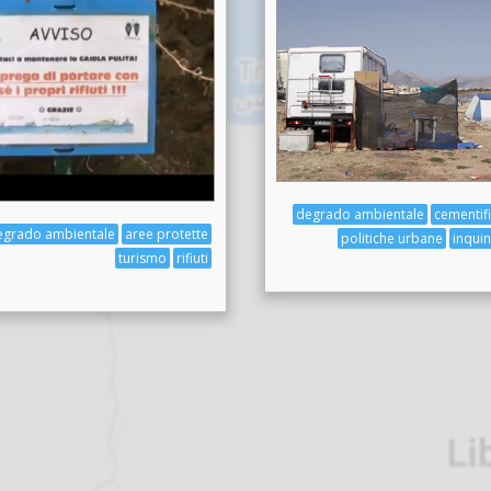
degrado ambientale
cementif
egrado ambientale
aree protette
politiche urbane
inqui
turismo
rifiuti