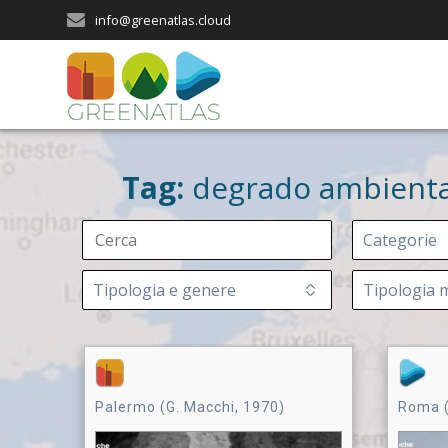
Salta
info@greenatlas.cloud
al
contenuto
Tag:
degrado ambienta
Palermo (G. Macchi, 1970)
Roma (