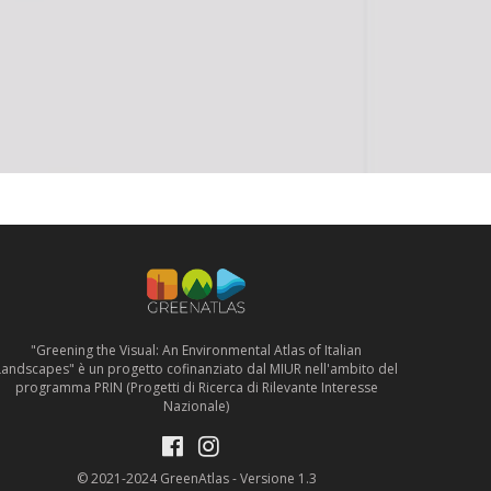
"Greening the Visual: An Environmental Atlas of Italian
Landscapes" è un progetto cofinanziato dal MIUR nell'ambito del
programma PRIN (Progetti di Ricerca di Rilevante Interesse
Nazionale)
© 2021-2024 GreenAtlas - Versione 1.3