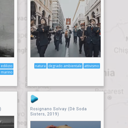
edilizio
natura
degrado ambientale
attivismo
 marino
)
Rosignano Solvay (Dè Soda
Sisters, 2019)