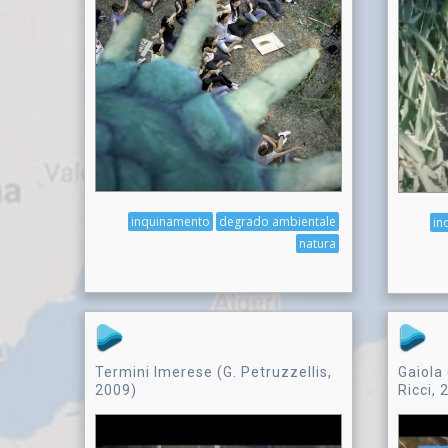
inquinamento
degrado ambientale
in
natura
Termini Imerese (G. Petruzzellis,
Gaiola 
2009)
Ricci, 