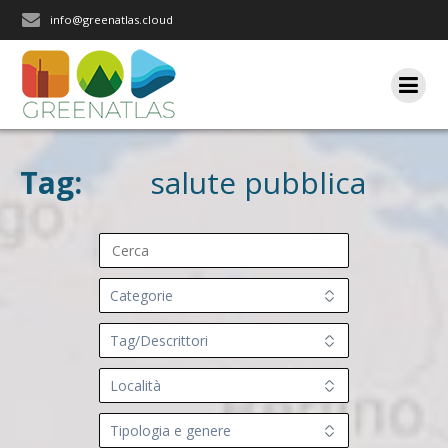
Salta
info@greenatlas.cloud
al
contenuto
Tag:
salute pubblica