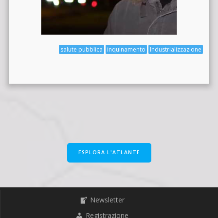
salute pubblica
inquinamento
Industrializzazione
ESPLORA L'ATLANTE
Newsletter
Registrazione