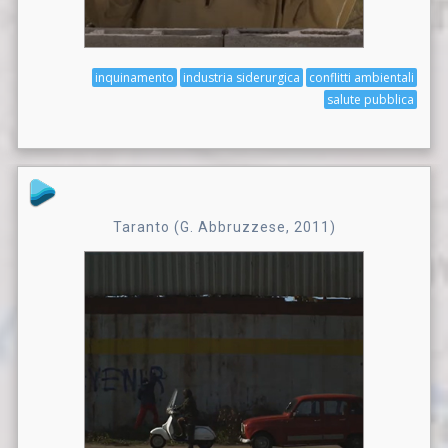
inquinamento
industria siderurgica
conflitti ambientali
salute pubblica
Taranto (G. Abbruzzese, 2011)