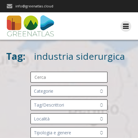
Salta
info@greenatlas.cloud
al
contenuto
Tag:
industria siderurgica