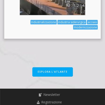
Industrializzazione
industria siderurgica
acciaio
modernizzazione
ESPLORA L'ATLANTE
Newsletter
Registrazione