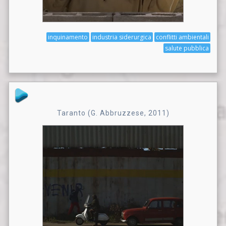
inquinamento
industria siderurgica
conflitti ambientali
salute pubblica
Taranto (G. Abbruzzese, 2011)