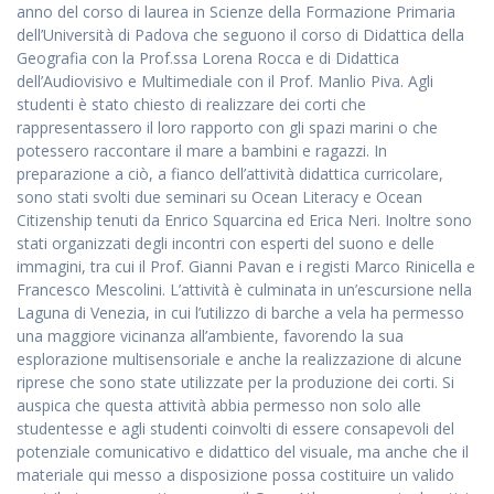
anno del corso di laurea in Scienze della Formazione Primaria
dell’Università di Padova che seguono il corso di Didattica della
Geografia con la Prof.ssa Lorena Rocca e di Didattica
dell’Audiovisivo e Multimediale con il Prof. Manlio Piva. Agli
Accetto che i miei dati personali vengano registrati da questa
studenti è stato chiesto di realizzare dei corti che
applicazione secondo la vostra normativa sulla privacy
rappresentassero il loro rapporto con gli spazi marini o che
potessero raccontare il mare a bambini e ragazzi. In
preparazione a ciò, a fianco dell’attività didattica curricolare,
sono stati svolti due seminari su Ocean Literacy e Ocean
Citizenship tenuti da Enrico Squarcina ed Erica Neri. Inoltre sono
stati organizzati degli incontri con esperti del suono e delle
immagini, tra cui il Prof. Gianni Pavan e i registi Marco Rinicella e
Francesco Mescolini. L’attività è culminata in un’escursione nella
Laguna di Venezia, in cui l’utilizzo di barche a vela ha permesso
una maggiore vicinanza all’ambiente, favorendo la sua
esplorazione multisensoriale e anche la realizzazione di alcune
riprese che sono state utilizzate per la produzione dei corti. Si
auspica che questa attività abbia permesso non solo alle
studentesse e agli studenti coinvolti di essere consapevoli del
potenziale comunicativo e didattico del visuale, ma anche che il
materiale qui messo a disposizione possa costituire un valido