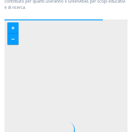
contributo per quanti useranno il GreenAtlas per scopi educativi
e di ricerca.