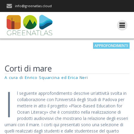
Salta
info@greenatlas.cloud
al
contenuto
APPROFONDIMENTI
Iscriviti alla nostra newsletter
Corti di mare
Rimani aggiornato sulle nostre iniziative e l'andamento del
nostro progetto di ricerca.
A cura di Enrico Squarcina ed Erica Neri
I
l seguente approfondimento descrive un’attività svolta in
collaborazione con l’Università degli Studi di Padova per
mettere in atto il progetto «Place-Based Education for
Ocean Literacy» che è consistito nella realizzazione di
prodotti audiovisivi che mostrano la relazione degli esseri
umani con il mare. I corti qui presentati sono una selezione di
quelli realizzati dagli studenti e dalle studentesse del quarto