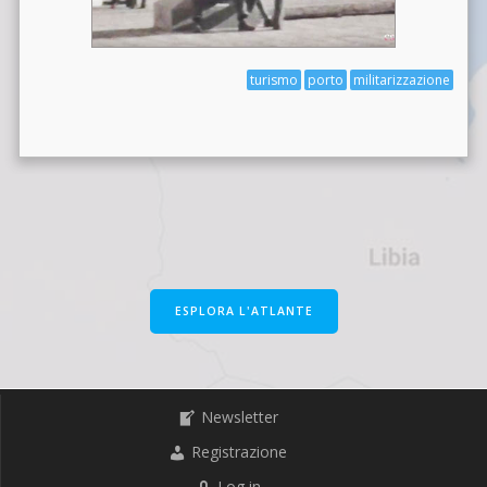
turismo
porto
militarizzazione
ESPLORA L'ATLANTE
Newsletter
Registrazione
Log in