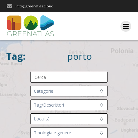
Salta
info@greenatlas.cloud
al
contenuto
Tag:
porto