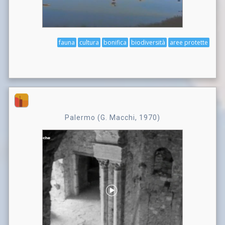
fauna
cultura
bonifica
biodiversità
aree protette
Palermo (G. Macchi, 1970)