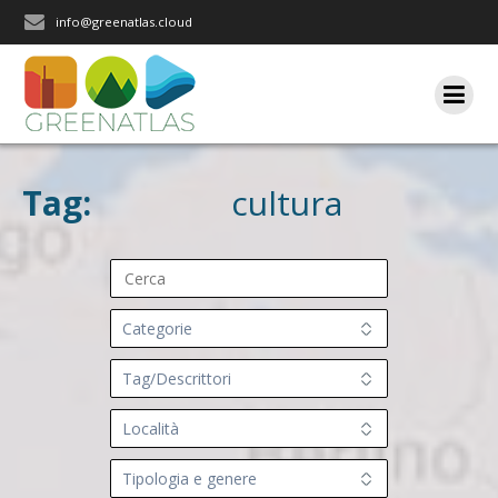
Salta
info@greenatlas.cloud
al
contenuto
Tag:
cultura