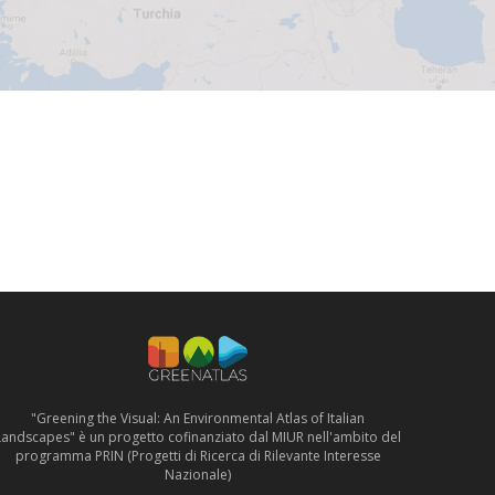
"Greening the Visual: An Environmental Atlas of Italian
Landscapes" è un progetto cofinanziato dal MIUR nell'ambito del
programma PRIN (Progetti di Ricerca di Rilevante Interesse
Nazionale)