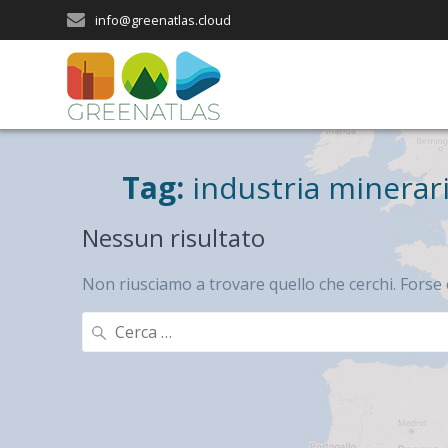
Salta
info@greenatlas.cloud
al
contenuto
Tag:
industria minerar
Nessun risultato
Non riusciamo a trovare quello che cerchi. Forse 
Ricerca
per: