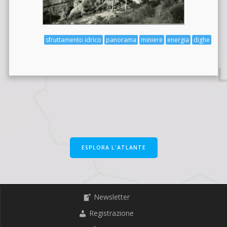
sfruttamento idrico
panorama
miniere
energia
dighe
ESPLORA L'ATLANTE
Newsletter
Registrazione