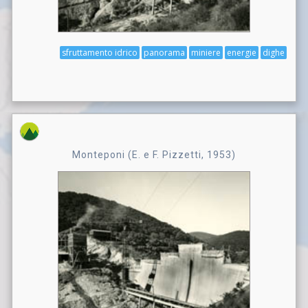
sfruttamento idrico
panorama
miniere
energie
dighe
Monteponi (E. e F. Pizzetti, 1953)