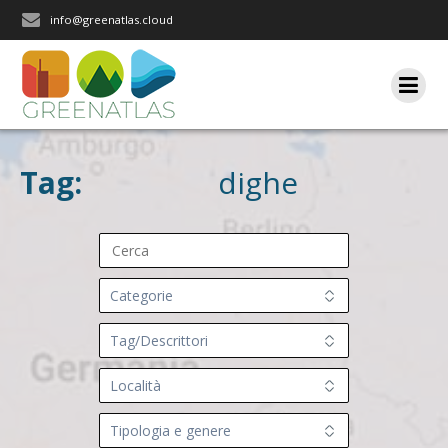
Salta
info@greenatlas.cloud
al
contenuto
Tag:
dighe