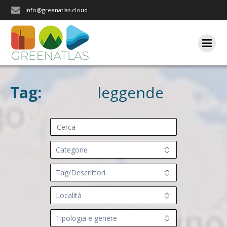
Salta
info@greenatlas.cloud
al
contenuto
Tag:
leggende