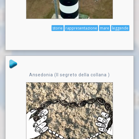
storie
rappresentazione
mare
leggende
Ansedonia (Il segreto della collana )