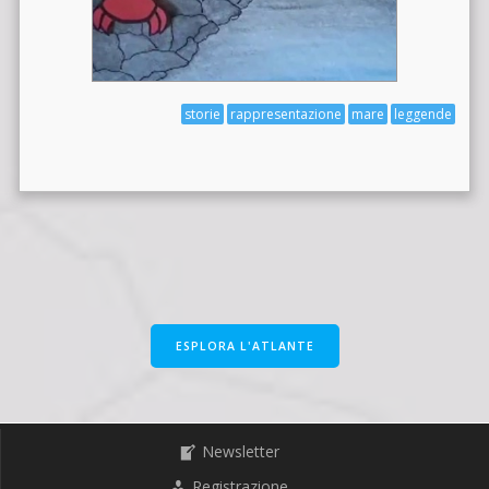
storie
rappresentazione
mare
leggende
ESPLORA L'ATLANTE
Newsletter
Registrazione