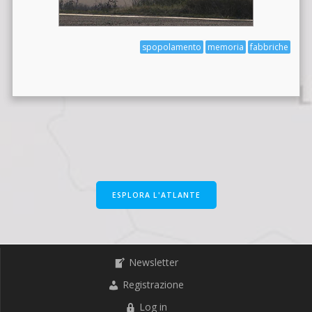
spopolamento
memoria
fabbriche
ESPLORA L'ATLANTE
Newsletter
Registrazione
Log in