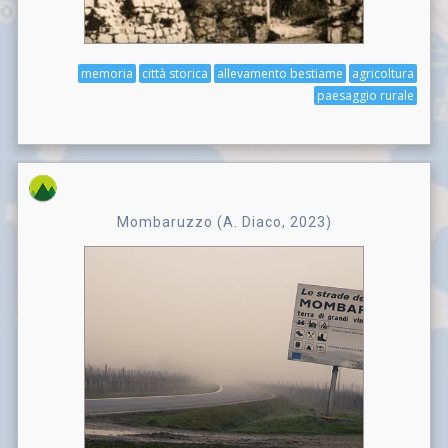
memoria
città storica
allevamento bestiame
agricoltura
paesaggio rurale
Mombaruzzo (A. Diaco, 2023)