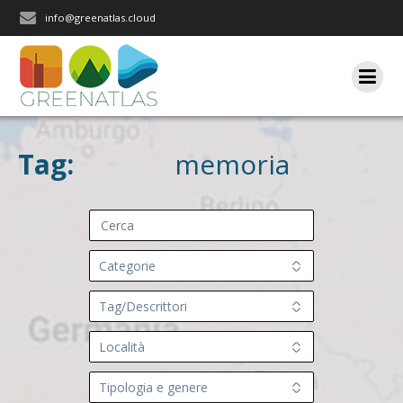
Salta
info@greenatlas.cloud
al
contenuto
Tag:
memoria