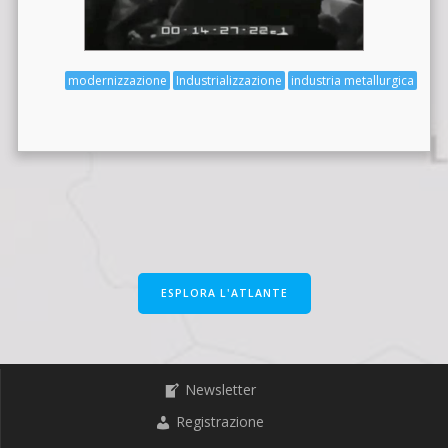
modernizzazione
Industrializzazione
industria metallurgica
ESPLORA L'ATLANTE
Newsletter
Registrazione