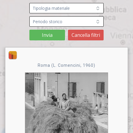
Invia
Cancella filtri
Roma (L. Comencini, 1960)