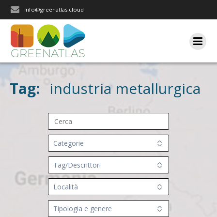
Salta
info@greenatlas.cloud
al
contenuto
Tag:
industria metallurgica