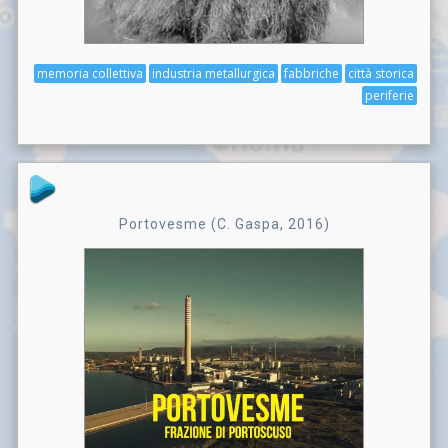
memoria collettiva
industria metallurgica
fabbriche
città storica
periferie
Portovesme (C. Gaspa, 2016)