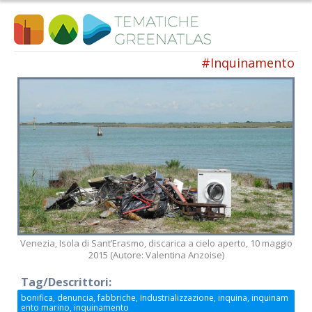
Salta
al
contenuto
#Inquinamento
Iscriviti alla nostra newsletter
Rimani aggiornato sulle nostre iniziative e l'andamento del
nostro progetto di ricerca.
Venezia, Isola di Sant’Erasmo, discarica a cielo aperto, 10 maggio
2015 (Autore: Valentina Anzoise)
Tag/Descrittori:
bonifica, denuncia, fabbriche, Industrializzazione, inquina, inquinam
ento marino, inquinamento