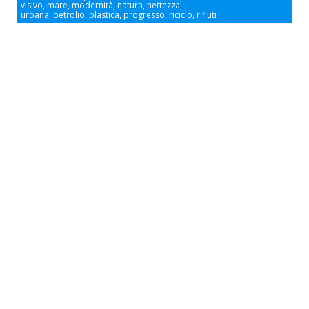
visivo, mare, modernità, natura, nettezza
urbana, petrolio, plastica, progresso, riciclo, rifiuti
Accetto che i miei dati personali vengano registrati da questa
applicazione secondo la vostra normativa sulla privacy