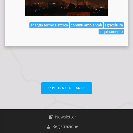
energia termoelettrica
conflitti ambientali
agricoltura
inquinamento
ESPLORA L'ATLANTE
Newsletter
Registrazione