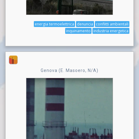
energia termoelettrica
denuncia
conflitti ambientali
inquinamento
industria energetica
Genova (E. Masoero, N/A)