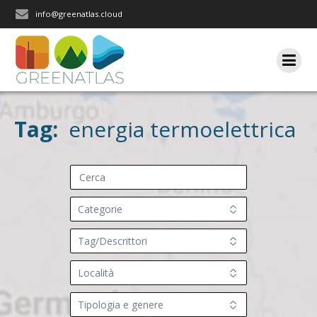
Salta
info@greenatlas.cloud
al
contenuto
Tag:
energia termoelettrica