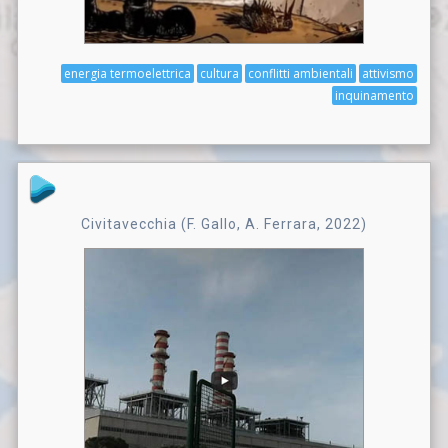
energia termoelettrica
cultura
conflitti ambientali
attivismo
inquinamento
Civitavecchia (F. Gallo, A. Ferrara, 2022)