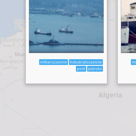
militarizzazione
Industrializzazione
mi
porti
petrolio