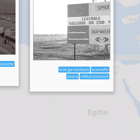
icazione
energia nucleare
ecomafie
pesca
militarizzazione