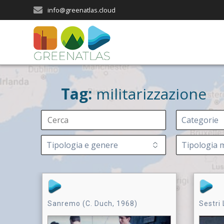
Salta
info@greenatlas.cloud
al
contenuto
Tag:
militarizzazione
Sanremo (C. Duch, 1968)
Sestri 