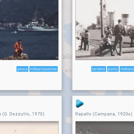
pesca
militarizzazione
turismo
porto
militari
 (G. Dezzutto, 1970)
Rapallo (Campana, 1920s)