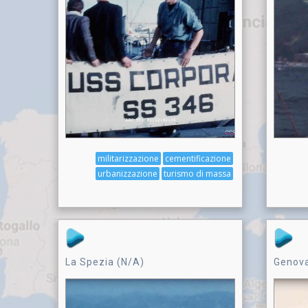
militarizzazione
cementificazione
urbanizzazione
turismo di massa
La Spezia (N/A)
Genova