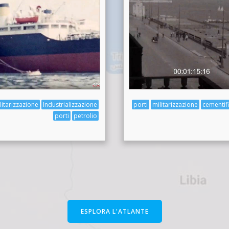
litarizzazione
Industrializzazione
porti
militarizzazione
cementif
porti
petrolio
ESPLORA L'ATLANTE