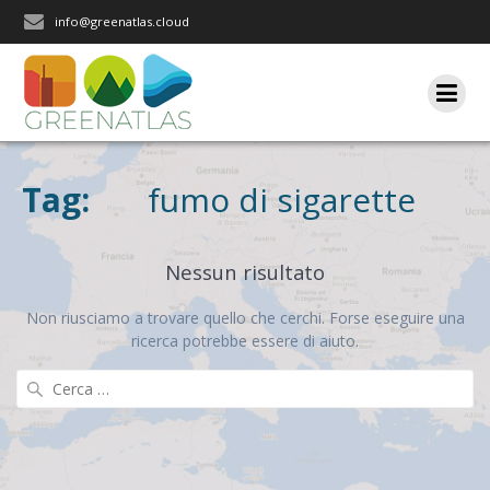
Salta
info@greenatlas.cloud
al
contenuto
Tag:
fumo di sigarette
Nessun risultato
Non riusciamo a trovare quello che cerchi. Forse eseguire una
ricerca potrebbe essere di aiuto.
Ricerca
per: