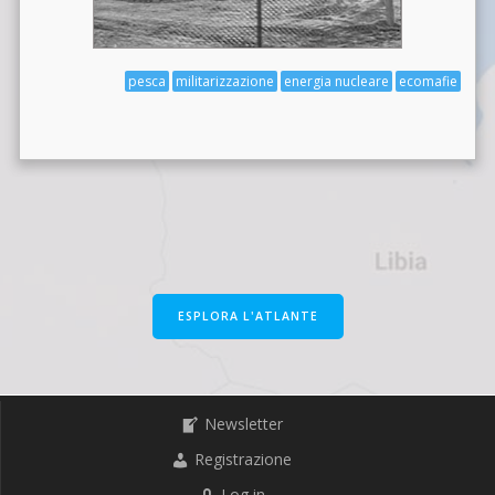
pesca
militarizzazione
energia nucleare
ecomafie
ESPLORA L'ATLANTE
Newsletter
Registrazione
Log in