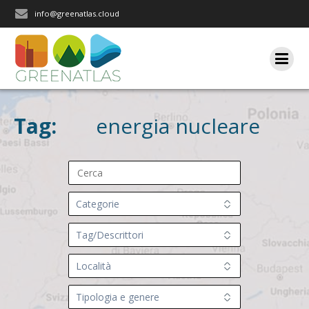
Salta
info@greenatlas.cloud
al
contenuto
Tag:
energia nucleare