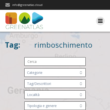
Salta
info@greenatlas.cloud
al
contenuto
Tag:
rimboschimento