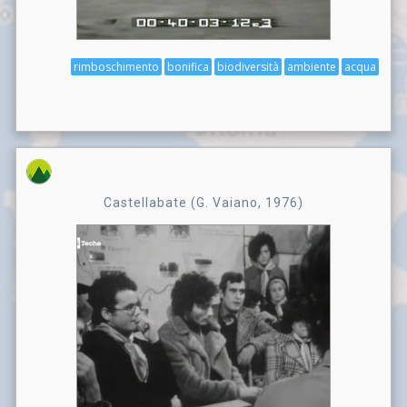
rimboschimento
bonifica
biodiversità
ambiente
acqua
Castellabate (G. Vaiano, 1976)