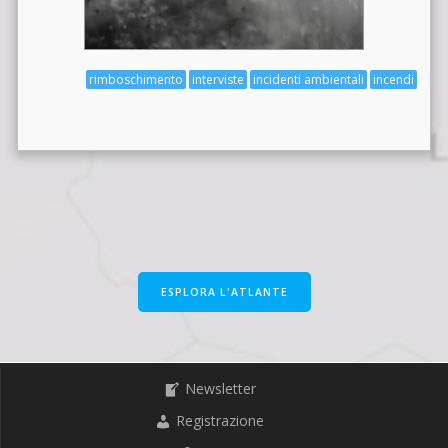
rimboschimento
interviste
incidenti ambientali
incendi
ESPLORA L'ATLANTE
Newsletter
Registrazione