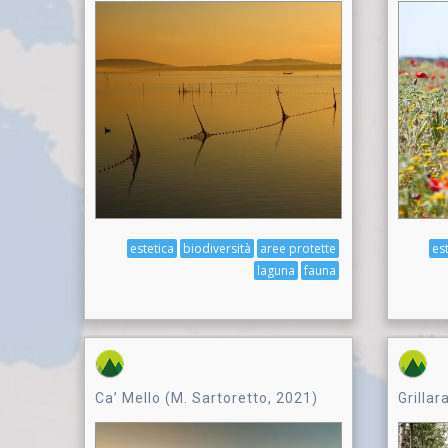
es
estetica
biodiversità
aree protette
laguna
fauna
Ca’ Mello (M. Sartoretto, 2021)
Grillar