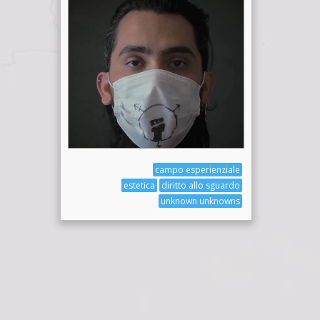
campo esperienziale
estetica
diritto allo sguardo
unknown unknowns