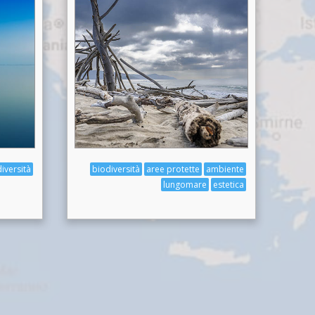
iversità
biodiversità
aree protette
ambiente
lungomare
estetica