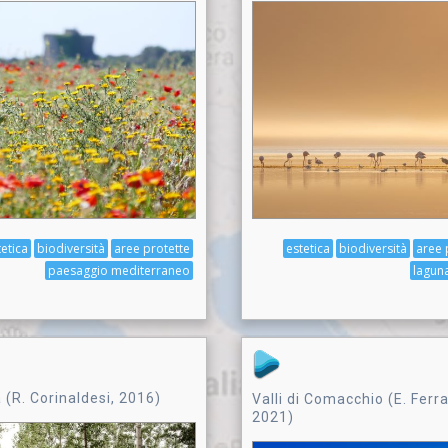
tetica
biodiversità
aree protette
estetica
biodiversità
aree 
paesaggio mediterraneo
lagun
a (R. Corinaldesi, 2016)
Valli di Comacchio (E. Ferra
2021)