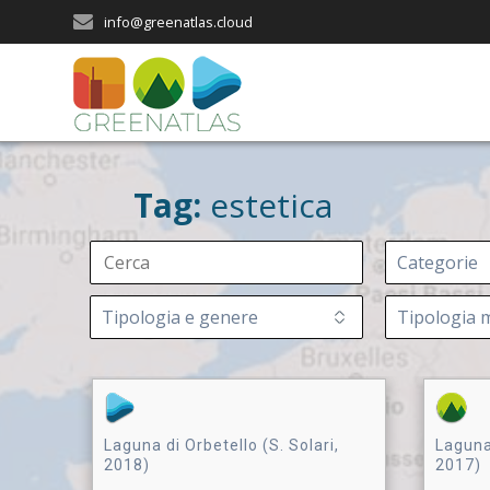
Salta
info@greenatlas.cloud
al
contenuto
Tag:
estetica
Laguna 
Laguna di Orbetello (S. Solari,
2017)
2018)