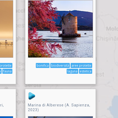
protette
bonifica
biodiversità
aree protette
a
fauna
laguna
estetica
ri,
Marina di Alberese (A. Sapienza,
2023)