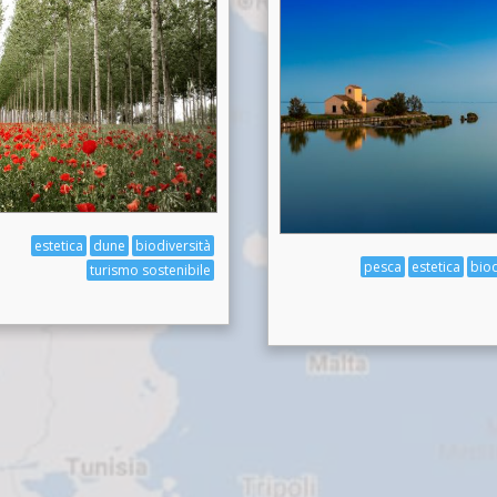
estetica
dune
biodiversità
pesca
estetica
biod
turismo sostenibile