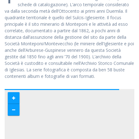
schede di catalogazione). L’arco temporale considerato
va dalla seconda metà dell’Ottocento ai primi anni Duemila. Il
quadrante territoriale è quello del Sulcis-Iglesiente. Il focus
principale è il sito minerario di Monteponi e le attività ad esso
Accetto che i miei dati personali vengano registrati da questa
correlate, documentato a partire dal 1862, a pochi anni di
applicazione secondo la vostra normativa sulla privacy
distanza dall’assunzione della gestione del sito da parte della
Società Monteponi/Montevecchio (le miniere dell’Iglesiente e poi
anche dell’Arburese-Guspinese vennero da questa Società
gestite dal 1850 fino agli anni ’70 del 1900). L’archivio della
Società è custodito e consultabile nell’Archivio Storico Comunale
di Iglesias. La serie fotografica è composta da ben 58 buste
contenenti album e fotografie di vari formati.