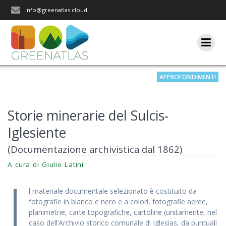
Salta
info@greenatlas.cloud
al
contenuto
APPROFONDIMENTI
Iscriviti alla nostra newsletter
Storie minerarie del Sulcis-
Rimani aggiornato sulle nostre iniziative e l'andamento del
nostro progetto di ricerca.
Iglesiente
(Documentazione archivistica dal 1862)
A cura di Giulio Latini
I
l materiale documentale selezionato è costituito da
fotografie in bianco e nero e a colori, fotografie aeree,
planimetrie, carte topografiche, cartoline (unitamente, nel
caso dell’Archivio storico comunale di Iglesias, da puntuali