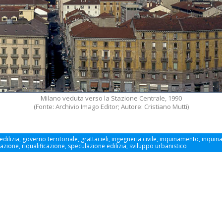
Milano veduta verso la Stazione Centrale, 1990
(Fonte: Archivio Imago Editor; Autore: Cristiano Mutti)
ilizia, governo territoriale, grattacieli, ingegneria civile, inquinamento, inquin
zione, riqualificazione, speculazione edilizia, sviluppo urbanistico