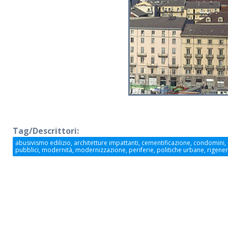
Tag/Descrittori:
abusivismo edilizio, architetture impattanti, cementificazione, condomini, ed
pubblici, modernità, modernizzazione, periferie, politiche urbane, rigenera