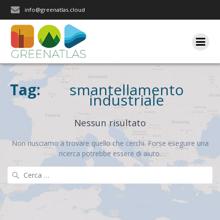
Salta
info@greenatlas.cloud
al
contenuto
Tag:
smantellamento
industriale
Nessun risultato
Non riusciamo a trovare quello che cerchi. Forse eseguire una
ricerca potrebbe essere di aiuto.
Ricerca
per: