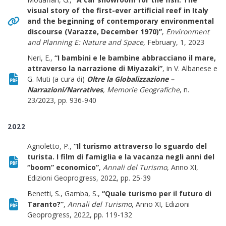
visual story of the first-ever artificial reef in Italy
and the beginning of contemporary environmental
discourse (Varazze, December 1970)”
,
Environment
and Planning E: Nature and Space
,
February, 1, 2023
Neri, E.,
“I bambini e le bambine abbracciano il mare,
attraverso la narrazione di Miyazaki”
, in V. Albanese e
G. Muti (a cura di)
Oltre la Globalizzazione –
Narrazioni/Narratives
, Memorie Geografiche
, n.
23/2023, pp. 936-940
2022
Agnoletto, P.,
“Il turismo attraverso lo sguardo del
turista. I film di famiglia e la vacanza negli anni del
“boom” economico”
,
Annali del Turismo
, Anno XI,
Edizioni Geoprogress, 2022, pp. 25-39
Benetti, S., Gamba, S.,
“Quale turismo per il futuro di
Taranto?”
,
Annali del Turismo
, Anno XI, Edizioni
Geoprogress, 2022, pp. 119-132