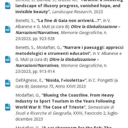
landscape of illusory progress, vanished hope, and
invisible beauty”
,
Landscape Research
, 2023
Benetti, S.,
“La fine di Gaia non arriverà…?”
, in V.
Accetto che i miei dati personali vengano registrati da questa
Albanese e G. Muti (a cura di)
Oltre la Globalizzazione –
applicazione secondo la vostra normativa sulla privacy
Narrazioni/Narratives
, Memorie Geografiche
, n.
23/2023, pp. 923-928
Benetti, S., Modaffari, G.,
“Narrare i paesaggi: approcci
metodologici e strumenti educativi”
, in V. Albanese e
G. Muti (a cura di)
Oltre la Globalizzazione –
Narrazioni/Narratives
, Memorie Geografiche
, n.
23/2023, pp. 913-914
Dell’Agnese, E., “
Nisida, l’«isoletta»”
, in C. Pongetti (a
cura di)
Geotema 7
3, Anno XXVII 2023
Modaffari, G.,
“Blueing the Coastline. From Heavy
Industry to Sport Tourism in the Years Following
World War II: The Case of Trieste”
,
Semestrale di
Studi e Ricerche di Geografia,
XXXV, Fascicolo 2, luglio-
dicembre 2023
Modaffari, G.,
“A car showroom for the fish: The