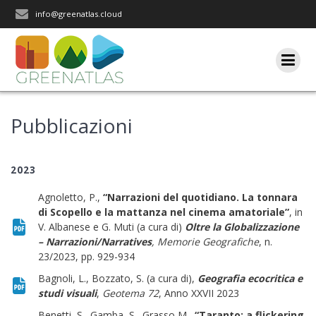
Salta
info@greenatlas.cloud
al
contenuto
Iscriviti alla nostra newsletter
Pubblicazioni
Rimani aggiornato sulle nostre iniziative e l'andamento del
2023
nostro progetto di ricerca.
Agnoletto, P.,
“Narrazioni del quotidiano. La tonnara
di Scopello e la mattanza nel cinema amatoriale”
, in
V. Albanese e G. Muti (a cura di)
Oltre la Globalizzazione
– Narrazioni/Narratives
, Memorie Geografiche
, n.
23/2023, pp. 929-934
Bagnoli, L., Bozzato, S. (a cura di),
Geografia ecocritica e
studi visuali
,
Geotema 72
, Anno XXVII 2023
Benetti, S., Gamba, S., Grasso M.,
“Taranto: a flickering