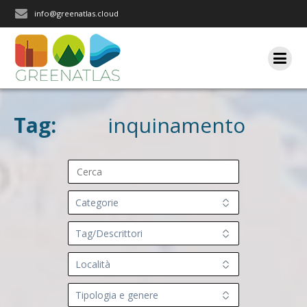
Salta
info@greenatlas.cloud
al
contenuto
Tag:
inquinamento