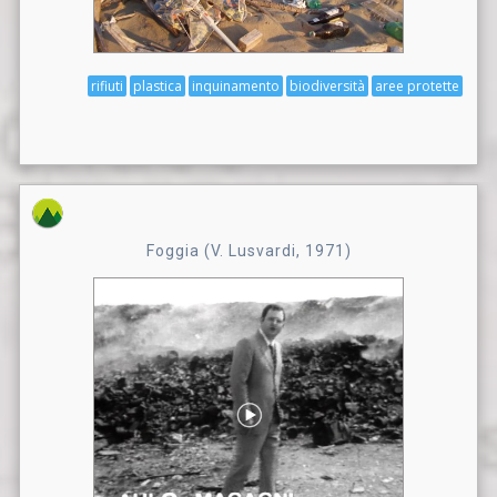
rifiuti
plastica
inquinamento
biodiversità
aree protette
Foggia (V. Lusvardi, 1971)