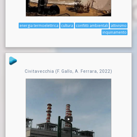
energia termoelettrica
cultura
conflitti ambientali
attivismo
inquinamento
Civitavecchia (F. Gallo, A. Ferrara, 2022)