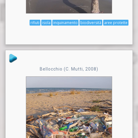
rifiuti
isola
inquinamento
biodiversità
aree protette
Bellocchio (C. Mutti, 2008)