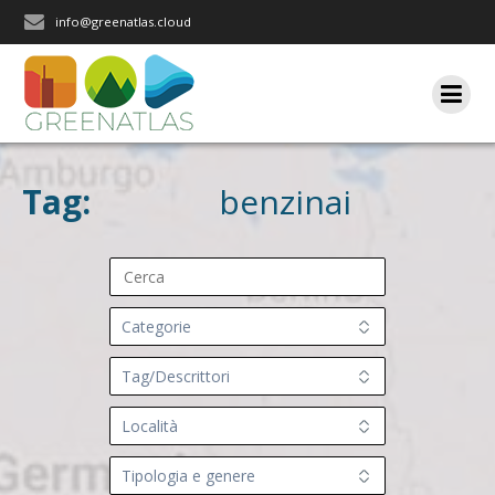
Salta
info@greenatlas.cloud
al
contenuto
Tag:
benzinai