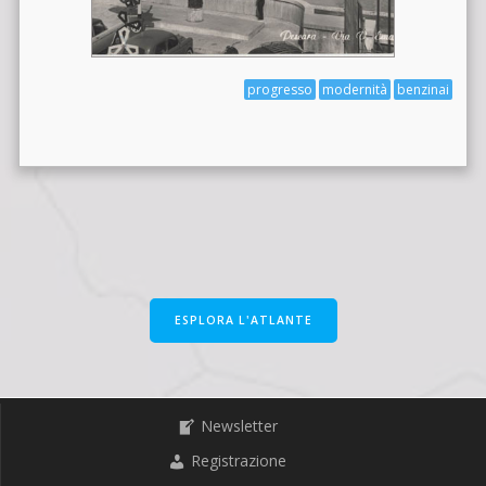
progresso
modernità
benzinai
ESPLORA L'ATLANTE
Newsletter
Registrazione