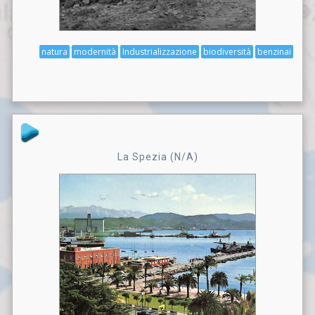
natura
modernità
Industrializzazione
biodiversità
benzinai
La Spezia (N/A)