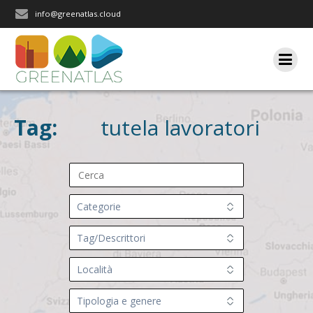
Salta
info@greenatlas.cloud
al
contenuto
Tag:
tutela lavoratori