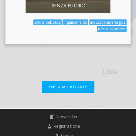
salute pubblica
inquinamento
industria siderurgica
tutela lavoratori
ESPLORA L'ATLANTE
Newsletter
Registrazione
Log in