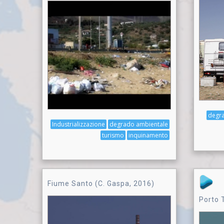
degr
Industrializzazione
degrado ambientale
turismo
inquinamento
Fiume Santo (C. Gaspa, 2016)
Porto 