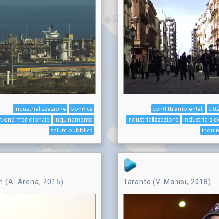
Industrializzazione
bonifica
conflitti ambientali
citt
tione meridionale
inquinamento
Industrializzazione
industria sid
salute pubblica
inqui
h (A. Arena, 2015)
Taranto (V. Manisi, 2018)