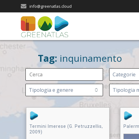
Salta
info@greenatlas.cloud
al
contenuto
Tag:
inquinamento
Termini Imerese (G. Petruzzellis,
Palerm
2009)