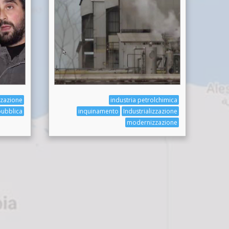
zzazione
industria petrolchimica
pubblica
inquinamento
Industrializzazione
modernizzazione