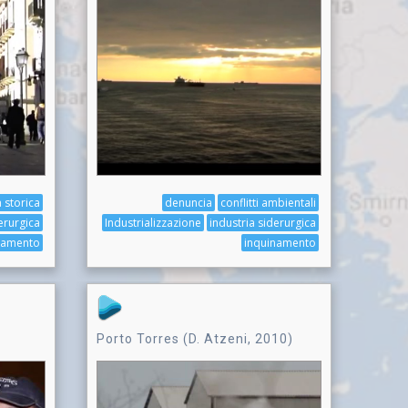
à storica
denuncia
conflitti ambientali
erurgica
Industrializzazione
industria siderurgica
namento
inquinamento
Porto Torres (D. Atzeni, 2010)