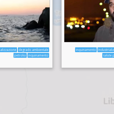
ializzazione
degrado ambientale
inquinamento
Industriali
petrolio
inquinamento
salute 