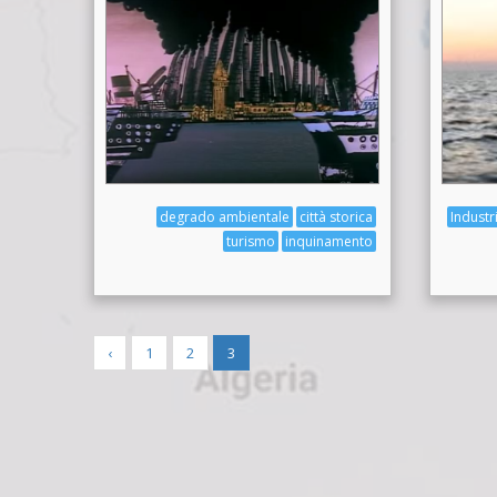
degrado ambientale
città storica
Industr
turismo
inquinamento
‹
1
2
3