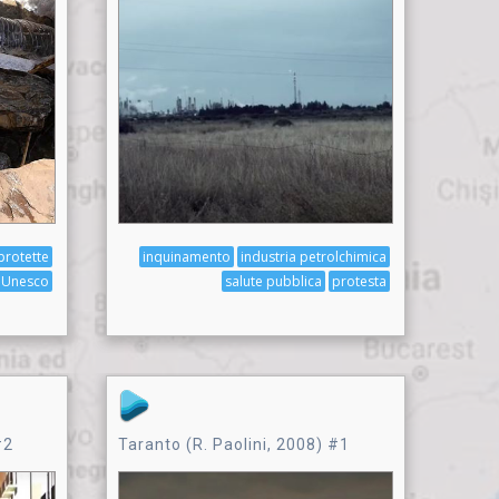
protette
inquinamento
industria petrolchimica
 Unesco
salute pubblica
protesta
#2
Taranto (R. Paolini, 2008) #1