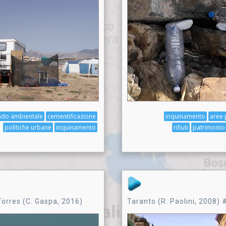
ado ambientale
cementificazione
inquinamento
aree 
politiche urbane
inquinamento
rifiuti
patrimonio
Torres (C. Gaspa, 2016)
Taranto (R. Paolini, 2008) 