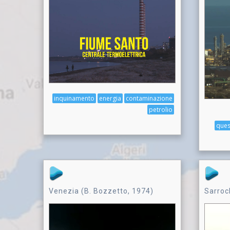
inquinamento
energia
contaminazione
petrolio
ques
Venezia (B. Bozzetto, 1974)
Sarroc