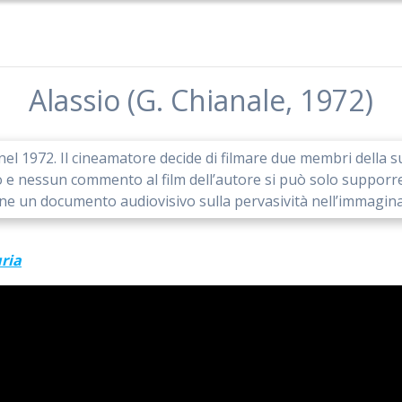
Alassio (G. Chianale, 1972)
 nel 1972. Il cineamatore decide di filmare due membri della s
e nessun commento al film dell’autore si può solo supporre l
ene un documento audiovisivo sulla pervasività nell’immaginario
ria