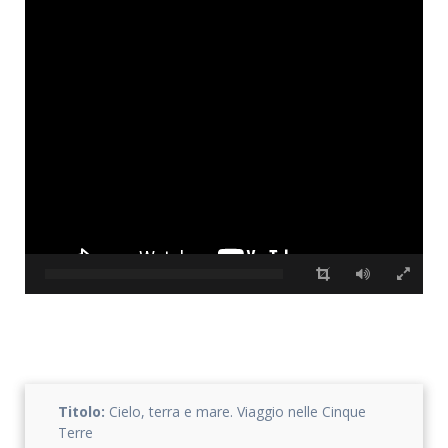
Accetto che i miei dati personali vengano registrati da questa
applicazione secondo la vostra normativa sulla privacy
Titolo:
Cielo, terra e mare. Viaggio nelle Cinque
Terre