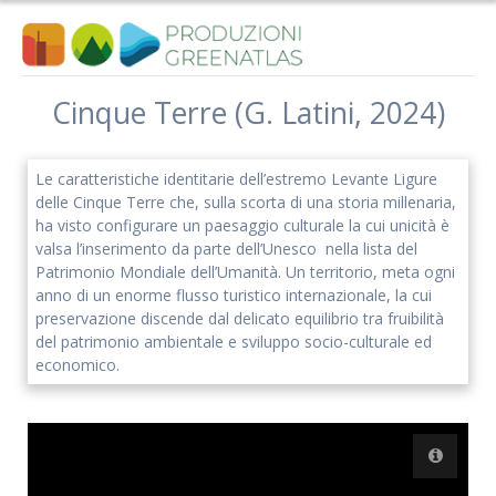
Salta
al
contenuto
Cinque Terre (G. Latini, 2024)
Iscriviti alla nostra newsletter
Le caratteristiche identitarie dell’estremo Levante Ligure
delle Cinque Terre che, sulla scorta di una storia millenaria,
Rimani aggiornato sulle nostre iniziative e l'andamento del
ha visto configurare un paesaggio culturale la cui unicità è
nostro progetto di ricerca.
valsa l’inserimento da parte dell’Unesco nella lista del
Patrimonio Mondiale dell’Umanità. Un territorio, meta ogni
anno di un enorme flusso turistico internazionale, la cui
preservazione discende dal delicato equilibrio tra fruibilità
del patrimonio ambientale e sviluppo socio-culturale ed
economico.