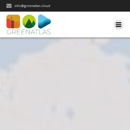
Salta
info@greenatlas.cloud
al
contenuto
Iscriviti alla nostra newsletter
Rimani aggiornato sulle nostre iniziative e l'andamento del
nostro progetto di ricerca.