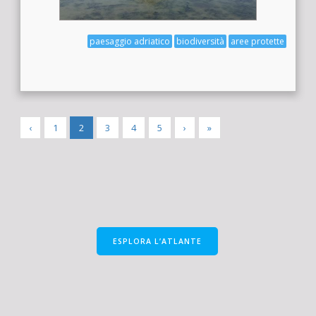
paesaggio adriatico
biodiversità
aree protette
‹
1
2
3
4
5
›
»
ESPLORA L’ATLANTE