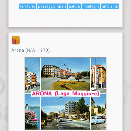
territorio
paesaggio rurale
natura
montagna
ambiente
Arona (N/A, 1970)