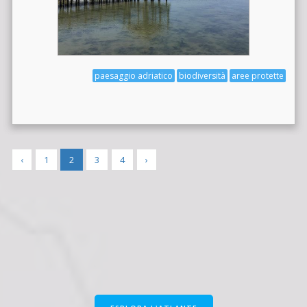
paesaggio adriatico
biodiversità
aree protette
‹
1
2
3
4
›