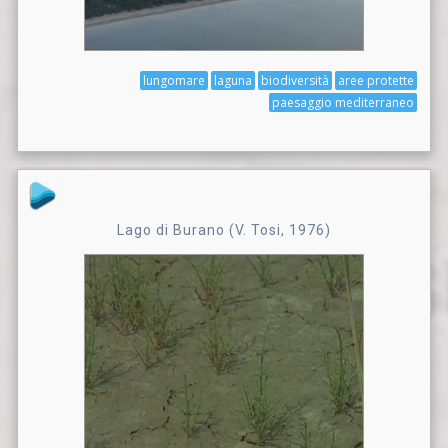
lungomare
laguna
biodiversità
aree protette
paesaggio mediterraneo
Lago di Burano (V. Tosi, 1976)