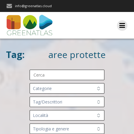
Salta
info@greenatlas.cloud
al
contenuto
Tag:
aree protette