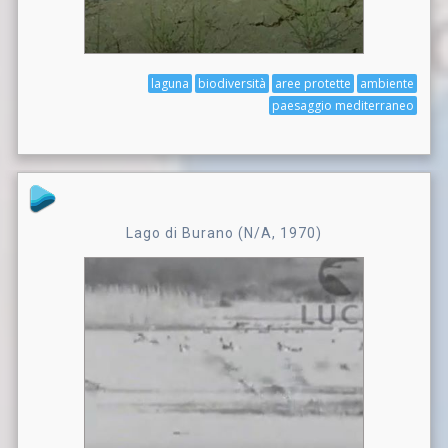
laguna
biodiversità
aree protette
ambiente
paesaggio mediterraneo
Lago di Burano (N/A, 1970)