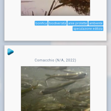
bonifica
biodiversità
aree protette
ambiente
speculazione edilizia
Comacchio (N/A, 2022)