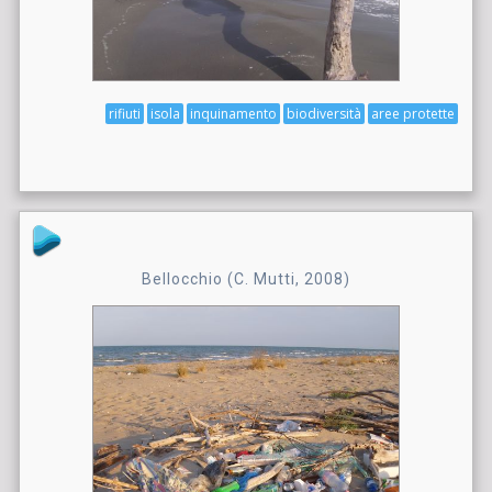
rifiuti
isola
inquinamento
biodiversità
aree protette
Bellocchio (C. Mutti, 2008)