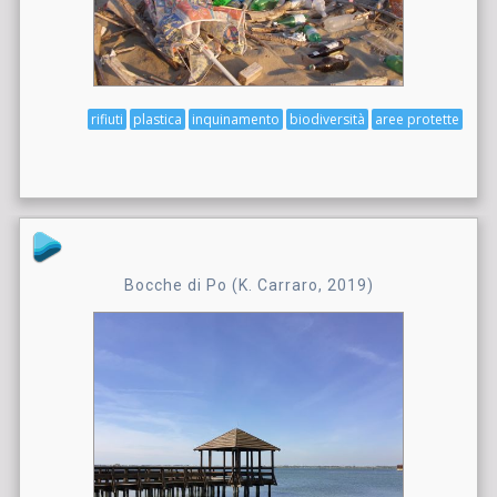
rifiuti
plastica
inquinamento
biodiversità
aree protette
Bocche di Po (K. Carraro, 2019)