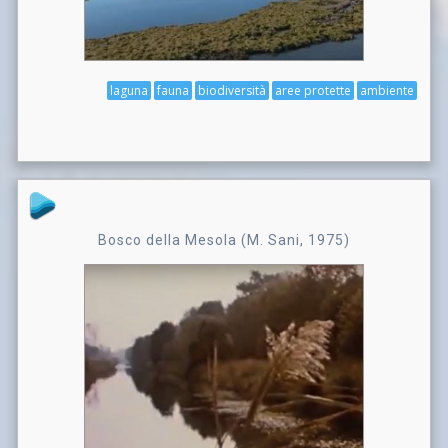
laguna
fauna
biodiversità
aree protette
ambiente
Bosco della Mesola (M. Sani, 1975)