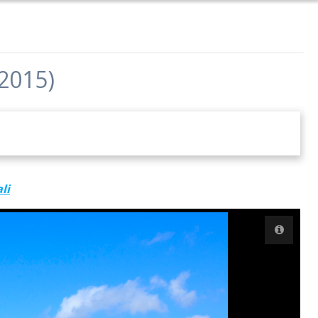
 2015)
li