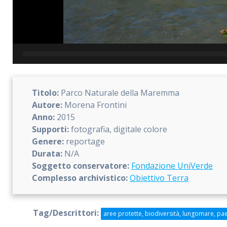
Titolo:
Parco Naturale della Maremma
Autore:
Morena Frontini
Anno:
2015
Supporti:
fotografia, digitale colore
Genere:
reportage
Durata:
N/A
Soggetto conservatore:
Fondazione UniVerde
Complesso archivistico:
Obiettivo Terra
Tag/Descrittori:
aree protette, biodiversità, lungomare, pa