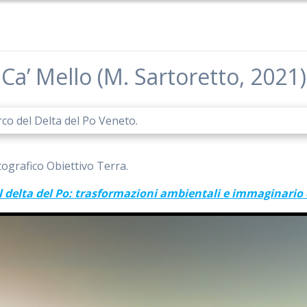
Ca’ Mello (M. Sartoretto, 2021)
arco del Delta del Po Veneto.
tografico Obiettivo Terra.
el delta del Po: trasformazioni ambientali e immaginari