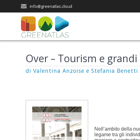
Salta
info@greenatlas.cloud
al
contenuto
Over – Tourism e grandi 
di Valentina Anzoise e Stefania Benetti
Nell’ambito della nu
legame tra gli indivi