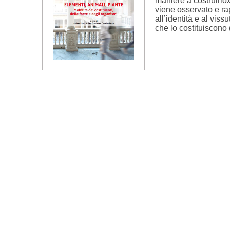
maniere a costruirlo»
viene osservato e ra
all’identità e al vis
che lo costituiscono