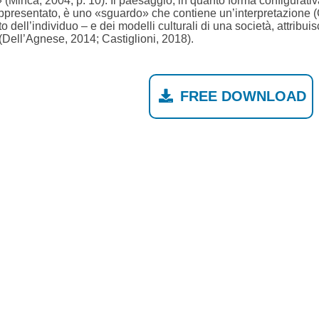
 (Minca, 2004, p. 10). Il paesaggio, in quanto forma configurativa
ppresentato, è uno «sguardo» che contiene un’interpretazione (Gu
suto dell’individuo – e dei modelli culturali di una società, attrib
 (Dell’Agnese, 2014; Castiglioni, 2018).
FREE DOWNLOAD