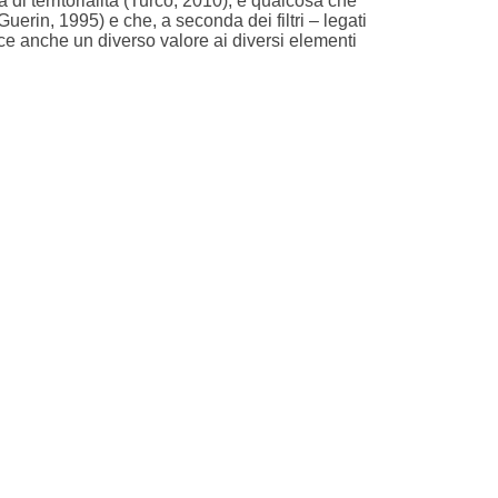
 di territorialità (Turco, 2010), è qualcosa che
erin, 1995) e che, a seconda dei filtri – legati
uisce anche un diverso valore ai diversi elementi