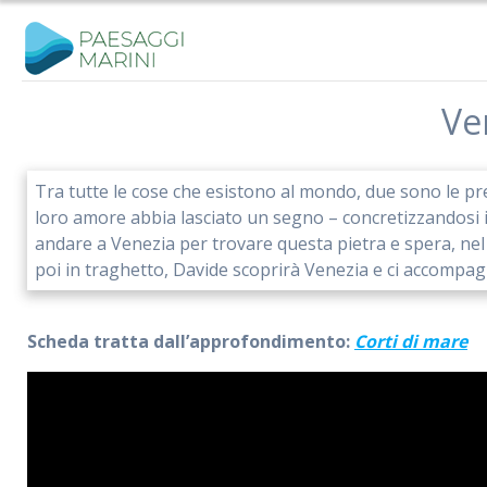
Salta
al
contenuto
Ve
Tra tutte le cose che esistono al mondo, due sono le pre
loro amore abbia lasciato un segno – concretizzandosi in
andare a Venezia per trovare questa pietra e spera, nel 
poi in traghetto, Davide scoprirà Venezia e ci accompagne
Scheda tratta dall’approfondimento:
Corti di mare