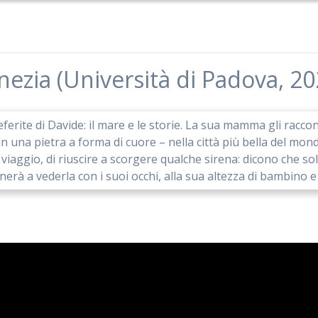
nezia (Università di Padova, 20
ferite di Davide: il mare e le storie. La sua mamma gli raccon
 una pietra a forma di cuore – nella città più bella del mond
viaggio, di riuscire a scorgere qualche sirena: dicono che s
rà a vederla con i suoi occhi, alla sua altezza di bambino e 