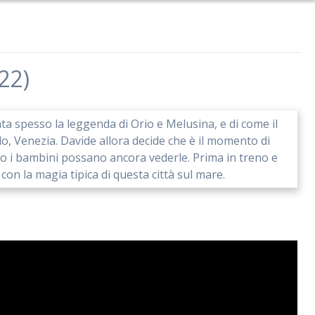
22)
ta spesso la leggenda di Orio e Melusina, e di come il
o, Venezia. Davide allora decide che è il momento di
olo i bambini possano ancora vederle. Prima in treno e
con la magia tipica di questa città sul mare.