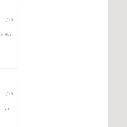
0
 della
0
r far