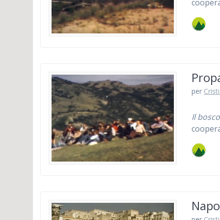
coopera
Propa
per
Crist
Il bosco
coopera
Napol
per
Crist