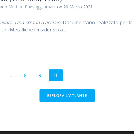
iano Mutti
in
Paesaggi urbani
on 20 Marzo 2021
evata. Una strada d’acciaio.
Documentario realizzato per l
ioni Metalliche Finsider s.p.a…
gina
Pagina
Pagina
Pagina
…
8
9
10
ESPLORA L'ATLANTE