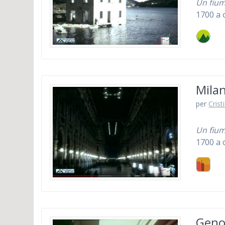
Un fium
1700 a 
Milan
per
Crist
Un fium
1700 a 
Genov