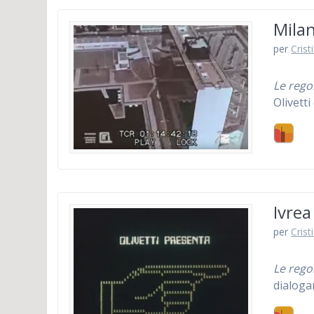
Milan
per
Crist
Le rego
Olivett
Ivrea
per
Crist
Le rego
dialoga