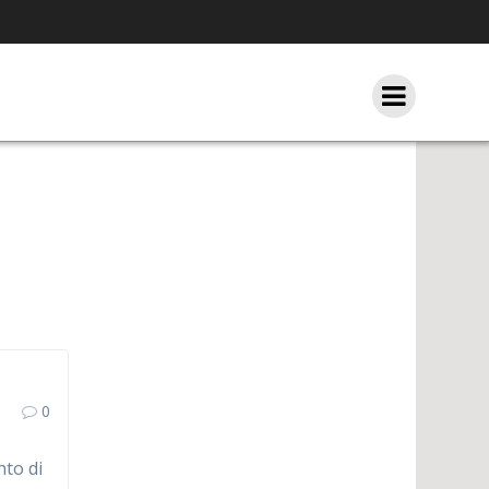
0
to di