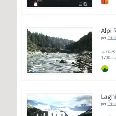
Alpi 
per
Crist
Un fium
1700 a 
Laghi
per
Crist