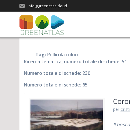
Salta
info@greenatlas.cloud
al
contenuto
Tag:
Pellicola colore
Ricerca tematica, numero totale di schede: 51
Numero totale di schede: 230
Numero totale di schede: 65
Coron
per
Crist
Il bosco