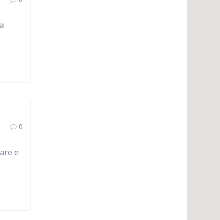
la
0
are e