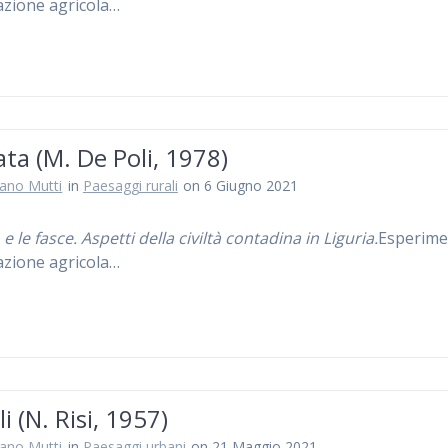
zione agricola…
ta (M. De Poli, 1978)
iano Mutti
in
Paesaggi rurali
on 6 Giugno 2021
 e le fasce. Aspetti della civiltà contadina in Liguria.
Esperime
zione agricola…
i (N. Risi, 1957)
iano Mutti
in
Paesaggi urbani
on 21 Maggio 2021