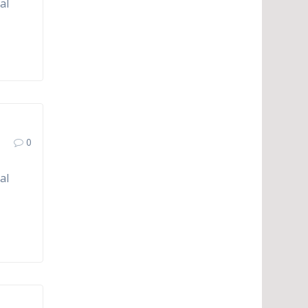
al
0
al