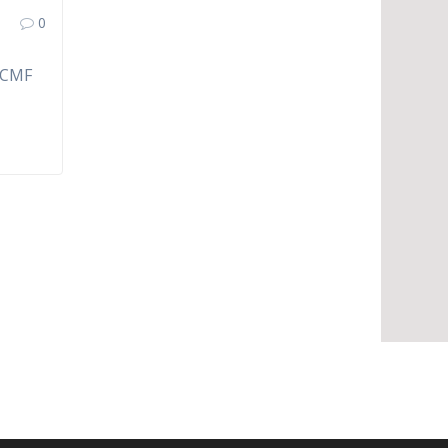
0
a CMF