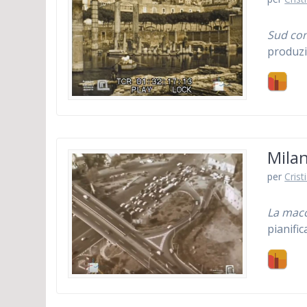
Sud co
produzi
Milan
per
Crist
La macc
pianific