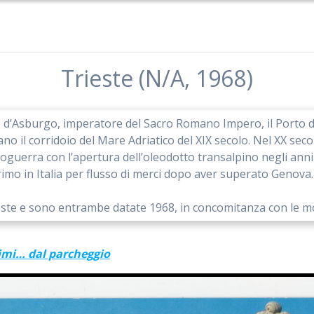
Trieste (N/A, 1968)
I d’Asburgo, imperatore del Sacro Romano Impero, il Porto di
avano il corridoio del Mare Adriatico del XIX secolo. Nel XX se
uerra con l’apertura dell’oleodotto transalpino negli anni
primo in Italia per flusso di merci dopo aver superato Genova
este e sono entrambe datate 1968, in concomitanza con le mod
simi… dal parcheggio