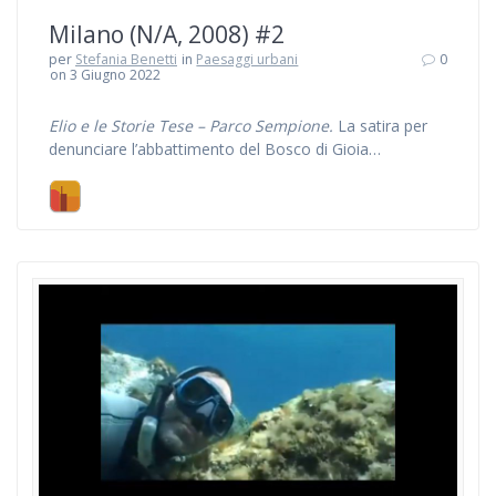
Milano (N/A, 2008) #2
per
Stefania Benetti
in
Paesaggi urbani
0
on 3 Giugno 2022
Elio e le Storie Tese – Parco Sempione.
La satira per
denunciare l’abbattimento del Bosco di Gioia…