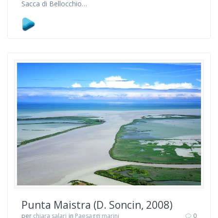
Sacca di Bellocchio…
Punta Maistra (D. Soncin, 2008)
per
chiara salari
in
Paesaggi marini
0