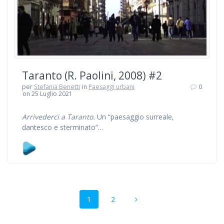
Taranto (R. Paolini, 2008) #2
per
Stefania Benetti
in
Paesaggi urbani
0
on 25 Luglio 2021
Arrivederci a Taranto.
Un “paesaggio surreale,
dantesco e sterminato”…
Navigazione
Pagina
Pagina
1
2
articoli