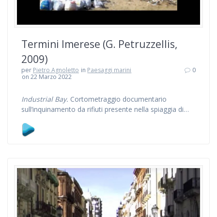
Termini Imerese (G. Petruzzellis,
2009)
per
Pietro Agnoletto
in
Paesaggi marini
0
on 22 Marzo 2022
Industrial Bay.
Cortometraggio documentario
sull’inquinamento da rifiuti presente nella spiaggia di…