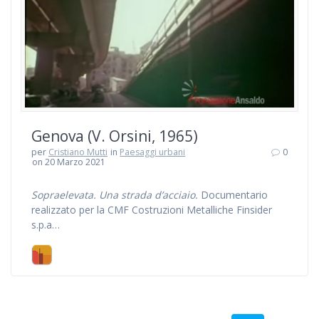
Genova (V. Orsini, 1965)
per
Cristiano Mutti
in
Paesaggi urbani
0
on 20 Marzo 2021
Sopraelevata. Una strada d’acciaio.
Documentario
realizzato per la CMF Costruzioni Metalliche Finsider
s.p.a…
Navigazione