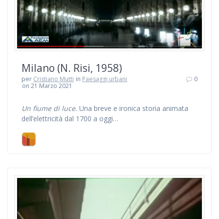
Milano (N. Risi, 1958)
per
Cristiano Mutti
in
Paesaggi urbani
0
on 21 Marzo 2021
Un fiume di luce.
Una breve e ironica storia animata
dell’elettricità dal 1700 a oggi…