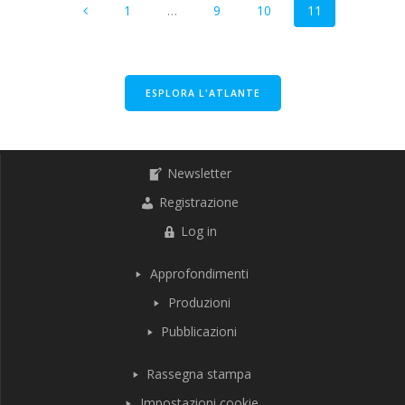
Pagina
Pagina
Pagina
Pagina
1
…
9
10
11
articoli
ESPLORA L'ATLANTE
Newsletter
Registrazione
Log in
Approfondimenti
Produzioni
Pubblicazioni
Rassegna stampa
Impostazioni cookie