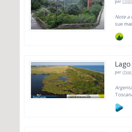
per
Crist
Note a 
sue mac
Lago 
per
chiar
Argenta
Toscan