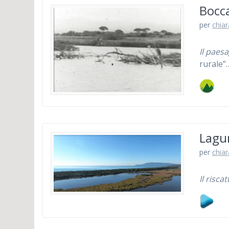
Bocc
per
chiar
Il paes
rurale”
Lagun
per
chiar
Il risca