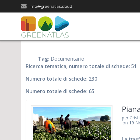
Salta
info@greenatlas.cloud
al
contenuto
Tag:
Documentario
Ricerca tematica, numero totale di schede: 51
Numero totale di schede: 230
Numero totale di schede: 65
Piana
per
Crist
on 19 N
La tras