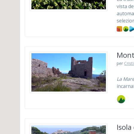
vista de
automat
selezio
Monte
per
Crist
La Mare
incarna
Isola