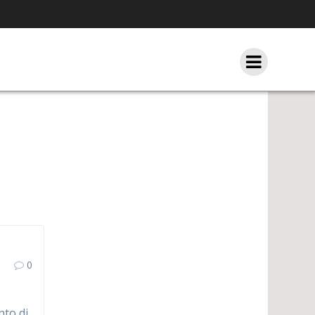
0
nto di