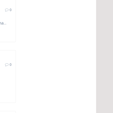
0
mma…
0