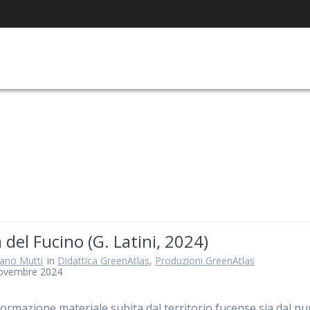
 del Fucino (G. Latini, 2024)
iano Mutti
in
Didattica GreenAtlas
,
Produzioni GreenAtlas
ovembre 2024
formazione materiale subita dal territorio fucense sia dal pu