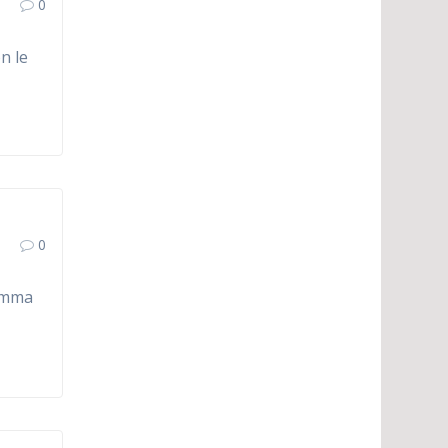
0
n le
0
remma