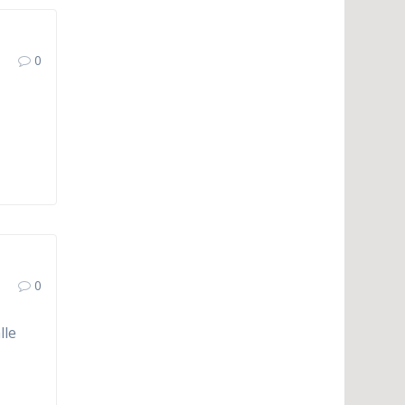
0
0
lle