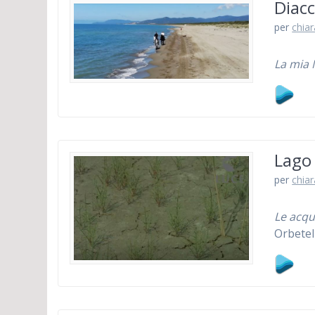
Diacc
per
chiar
La mia
Lago 
per
chiar
Le acqu
Orbetel