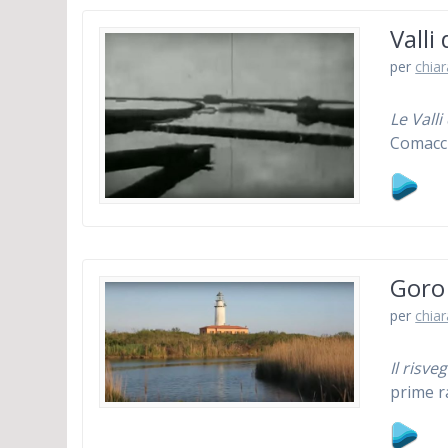
Valli
per
chiar
Le Vall
Comacc
Goro 
per
chiar
Il risve
prime r