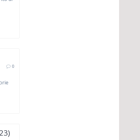
0
orie
023)