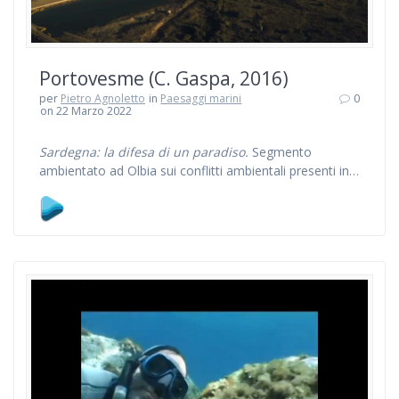
Portovesme (C. Gaspa, 2016)
per
Pietro Agnoletto
in
Paesaggi marini
0
on 22 Marzo 2022
Sardegna: la difesa di un paradiso.
Segmento
ambientato ad Olbia sui conflitti ambientali presenti in…