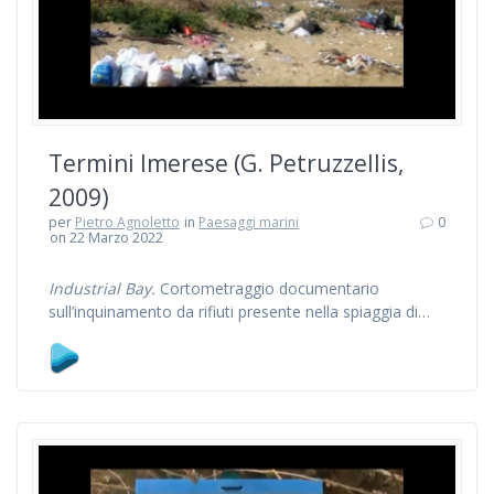
Termini Imerese (G. Petruzzellis,
2009)
per
Pietro Agnoletto
in
Paesaggi marini
0
on 22 Marzo 2022
Industrial Bay.
Cortometraggio documentario
sull’inquinamento da rifiuti presente nella spiaggia di…