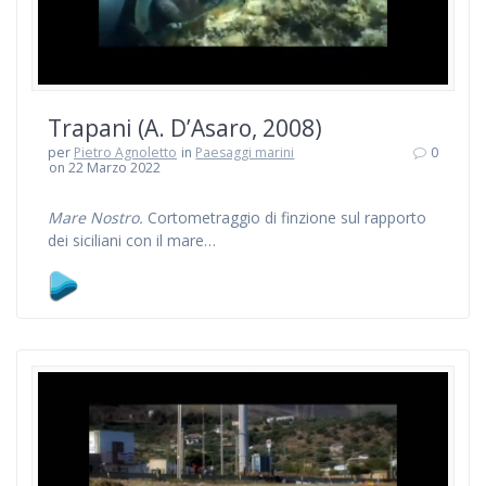
Trapani (A. D’Asaro, 2008)
per
Pietro Agnoletto
in
Paesaggi marini
0
on 22 Marzo 2022
Mare Nostro.
Cortometraggio di finzione sul rapporto
dei siciliani con il mare…