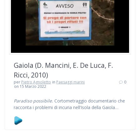
Gaiola (D. Mancini, E. De Luca, F.
Ricci, 2010)
per
Pietro Agnoletto
in
Paesaggi marini
0
on 15 Marzo 2022
Paradiso possibile.
Cortometraggio documentario che
racconta i problemi di incuria nell’Isola della Gaiola…