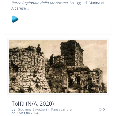
Parco Regionale della Maremma.
Spiaggia di Marina di
Alberese…
Tolfa (N/A, 2020)
per
Giovanna Zavettieri
in
Paesaggi rurali
0
on 2 Maggio 2024