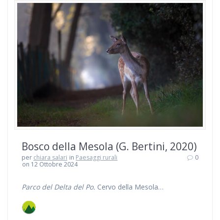
Bosco della Mesola (G. Bertini, 2020)
per
chiara salari
in
Paesaggi rurali
0
on 12 Ottobre 2024
Parco del Delta del Po.
Cervo della Mesola…