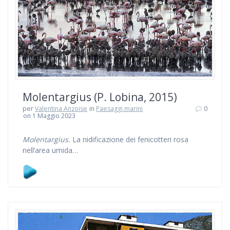
Molentargius (P. Lobina, 2015)
per
Valentina Anzoise
in
Paesaggi marini
0
on 1 Maggio 2023
Molentargius.
La nidificazione dei fenicotteri rosa
nell’area umida…