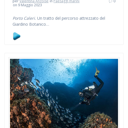
per
Valentina Anzoise
in
Paesaggi marini
0
on 9 Maggio 2023
Porto Caleri.
Un tratto del percorso attrezzato del
Giardino Botanico…