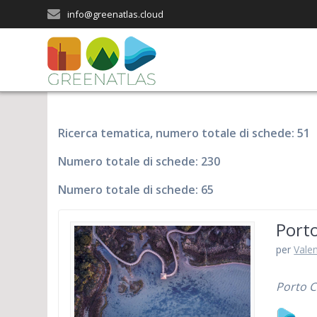
Salta
info@greenatlas.cloud
al
contenuto
Ricerca tematica, numero totale di schede: 51
Numero totale di schede: 230
Numero totale di schede: 65
Porto
per
Vale
Porto C