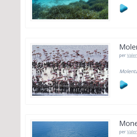
Molen
per
Vale
Molenta
Mones
per
Vale