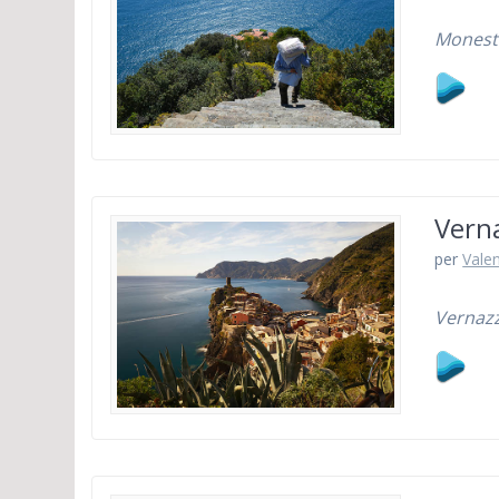
Moneste
Verna
per
Vale
Vernazz