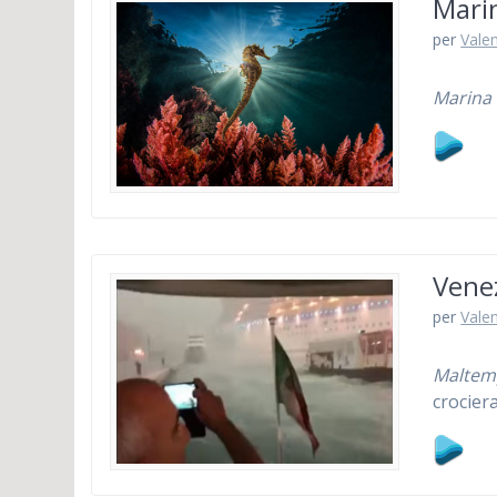
Marin
per
Vale
Marina 
Venez
per
Vale
Maltemp
crocier