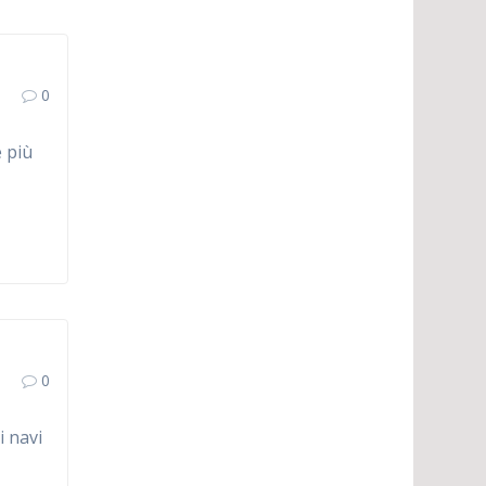
0
e più
0
i navi