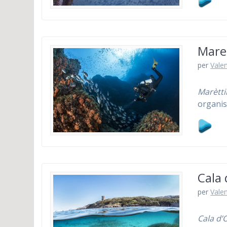
Maret
per
Vale
Marètt
organis
Cala 
per
Vale
Cala d’O