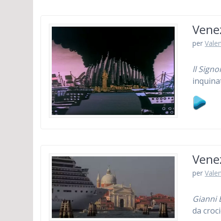
Venez
per
Vale
ll Signo
inquina
Venez
per
Vale
Gianni 
da croci