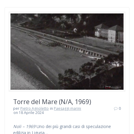
Torre del Mare (N/A, 1969)
per
Pietro Agnoletto
in
Paesaggi marini
0
on 18 Aprile 2024
Noli – 1969
Uno dei più grandi casi di speculazione
edilizia in Liguria…