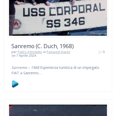
Sanremo (C. Duch, 1968)
per
Pietro Agnoletto
in
Paesaggi marini
0
on 7 Aprile 2024
Sanremo – 1968
Esperienza turistica di un impiegato
FIAT a Sanremo…