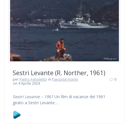
Sestri Levante (R. Norther, 1961)
per
Pietro Agnoletto
in
Paesaggi marini
0
on 4 Aprile 2024
Sestri Levante – 1961
Un film di vacanze del 1961
girato a Sestri Levante….