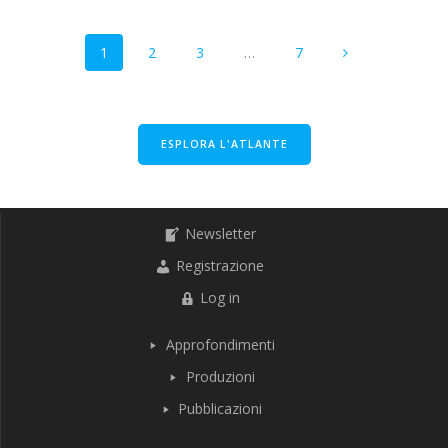
Navigazione
Pagina
Pagina
Pagina
Pagina
1
2
3
…
7
articoli
ESPLORA L'ATLANTE
Newsletter
Registrazione
Log in
Approfondimenti
Produzioni
Pubblicazioni