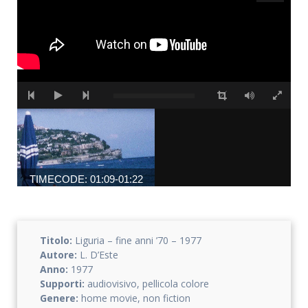
TIMECODE: 01:09-01:22
Titolo:
Liguria – fine anni ’70 – 1977
Autore:
L. D’Este
Anno:
1977
Supporti:
audiovisivo, pellicola colore
Genere:
home movie, non fiction