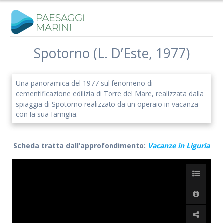
Salta
al
contenuto
Spotorno (L. D’Este, 1977)
Una panoramica del 1977 sul fenomeno di
cementificazione edilizia di Torre del Mare, realizzata dalla
spiaggia di Spotorno realizzato da un operaio in vacanza
con la sua famiglia.
Scheda tratta dall’approfondimento:
Vacanze in Liguria