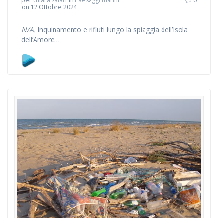
per
chiara salari
in
Paesaggi marini
0
on 12 Ottobre 2024
N/A.
Inquinamento e rifiuti lungo la spiaggia dell’Isola
dell’Amore…