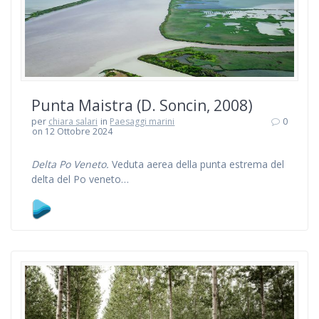
Punta Maistra (D. Soncin, 2008)
per
chiara salari
in
Paesaggi marini
0
on 12 Ottobre 2024
Delta Po Veneto.
Veduta aerea della punta estrema del
delta del Po veneto…