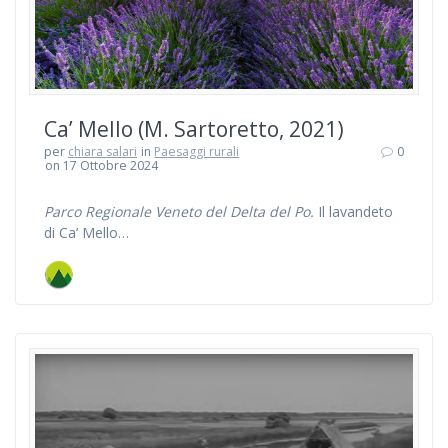
Ca’ Mello (M. Sartoretto, 2021)
per
chiara salari
in
Paesaggi rurali
0
on 17 Ottobre 2024
Parco Regionale Veneto del Delta del Po.
Il lavandeto
di Ca’ Mello…