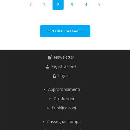
Pagina
Pagina
Pagina
Pagina
1
2
3
4
articoli
ESPLORA L'ATLANTE
Newsletter
Registrazione
Log in
Approfondimenti
Produzioni
Pubblicazioni
Rassegna stampa