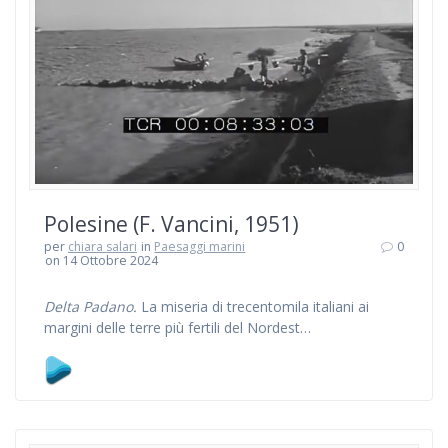
Polesine (F. Vancini, 1951)
per
chiara salari
in
Paesaggi marini
0
on 14 Ottobre 2024
Delta Padano.
La miseria di trecentomila italiani ai
margini delle terre più fertili del Nordest…