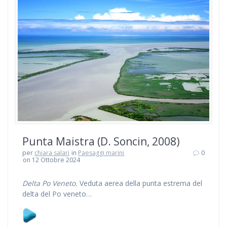
Punta Maistra (D. Soncin, 2008)
per
chiara salari
in
Paesaggi marini
0
on 12 Ottobre 2024
Delta Po Veneto.
Veduta aerea della punta estrema del
delta del Po veneto…