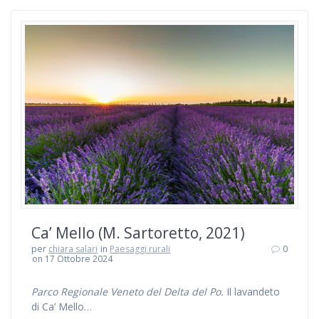
Ca’ Mello (M. Sartoretto, 2021)
per
chiara salari
in
Paesaggi rurali
0
on 17 Ottobre 2024
Parco Regionale Veneto del Delta del Po.
Il lavandeto
di Ca’ Mello…