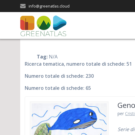
Salta
info@greenatlas.cloud
al
contenuto
Tag:
N/A
Ricerca tematica, numero totale di schede: 51
Numero totale di schede: 230
Numero totale di schede: 65
Genov
per
Crist
Serie di