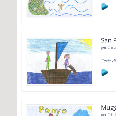
San P
per
Crist
Serie di
Muggi
per
Crist