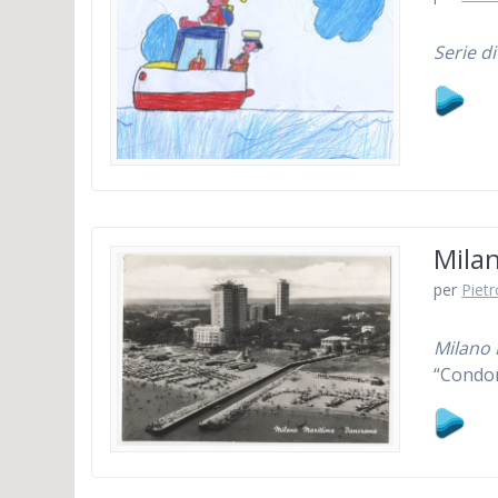
Serie di
Mila
per
Piet
Milano 
“Condom