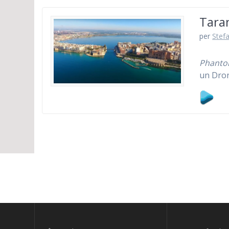
Taran
per
Stefa
Phantom
un Dro